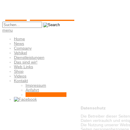
Template 123
menu
Home
News
Company
Vehikel
Dienstleistungen
Das sind wir!
Web Links
Shop
Videos
Kontakt
Impressum
Anfahrt
Datenschutz-Hinweise
Datenschutz
Die Betreiber dieser Seit
Daten vertraulich und ent
Die Nutzung unserer Webse
Seiten personenbezogene D