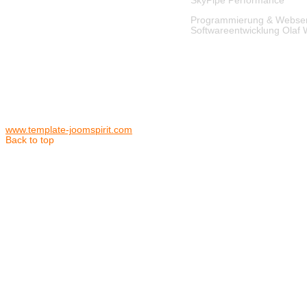
SkyPipe
Performance
Programmierung & Webser
Softwareentwicklung Ola
www.template-joomspirit.com
Back to top