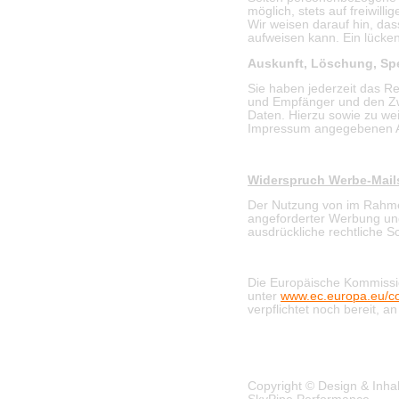
möglich, stets auf freiwil
Wir weisen darauf hin, das
aufweisen kann. Ein lücken
Auskunft, Löschung, Sp
Sie haben jederzeit das R
und Empfänger und den Zwe
Daten. Hierzu sowie zu we
Impressum angegebenen A
Widerspruch Werbe-Mail
Der Nutzung von im Rahmen
angeforderter Werbung und 
ausdrückliche rechtliche 
Die Europäische Kommission 
unter
www.ec.europa.eu/c
verpflichtet noch bereit, 
Copyright © Design & Inhal